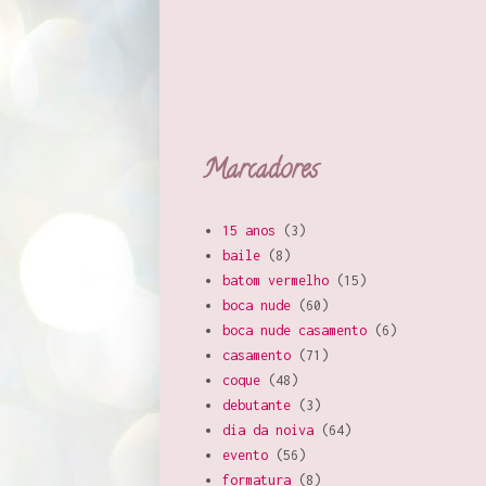
Marcadores
15 anos
(3)
baile
(8)
batom vermelho
(15)
boca nude
(60)
boca nude casamento
(6)
casamento
(71)
coque
(48)
debutante
(3)
dia da noiva
(64)
evento
(56)
formatura
(8)