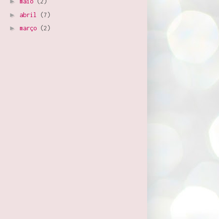
►
maio
(2)
►
abril
(7)
►
março
(2)