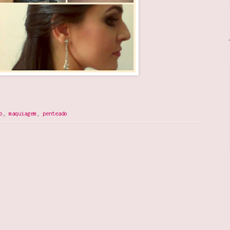
o
,
maquiagem
,
penteado